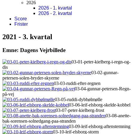
2026
2026 - 1. kvartal
2026 - 2. kvartal
Score
Frister
2021 - 3. kvartal
Emne: Dagens Vejrbillede
03-01-peter-kielberg-i-regn-og-
dis
03-02-gunnar-
petersen-solen-bryder-skyerne
03-03-ruddi-efter-regnen
03-04-gunnar-petersen-Regn-
på-vej
03-05-ruddi-dybbølmølle
03-06-leif-elsborg-skelde-kobbel
03-07-peter-kielberg-frost
03-08-anette-
bak-sorensen-solnedgang-paa-stranden
03-09-leif-elsborg-aftenstemning
03-10-leif-elsborg-storm