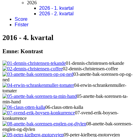
2026
2026 - 1. kvartal
2026 - 2. kvartal
Score
Frister
2016 - 4. kvartal
Emne:
Kontrast
01-dennis-christensen-tekande
02-dennis-christensen-coffee
03-anette-bak-sorensen-op-og-
ned
04-erwin-schrankenmuller-
tomater
05-anette-bak-sorensen-ta-
min-hand
06-claus-otten-kalla
07-svend-erik-boysen-
konkurrence
08-anette-bak-sorensen-
englen-og-djvlen
09-peter-kielberg-motorvejen