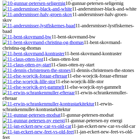
10-gunnar-petersen-seligemig
11-andersmisser-black-and-white
11-andersmisser-halv-groen-
skov
11-andersmisser-lystfiskernes-
baad
11-bent-skovmand-bw
11-bent-skovmand-
christina-og-thomas
11-bent-skovmand-kontraster
11-claus-otten-lost
11-claus-otten-ny-start
11-dennis-christensen-the-stones
11-else-woejcik-foraar-efteraar
11-else-woejcik-lille-stor
11-else-woejcik-nyt-gammelt
11-erwin-schrankenmuller-
efteraar
11-erwin-
schrankenmuller-kontrastarkitektur
11-gunnar-petersen-modsat
11-gunnar-petersen-ny energi
11-jan-eckert-new-car-vs-old-car
11-jan-eckert-new-feet-vs-old-
feet